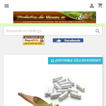
shopping_cart



¡DISPONIBLE SÓLO EN INTERNET!